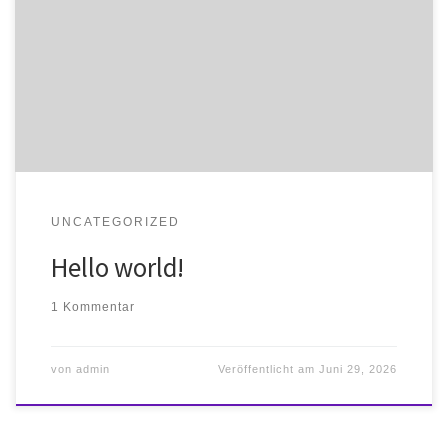
Welcome to WordPress. This is your first post. Edit or
delete it, then start writing!
UNCATEGORIZED
Hello world!
1 Kommentar
von
admin
Veröffentlicht am
Juni 29, 2026