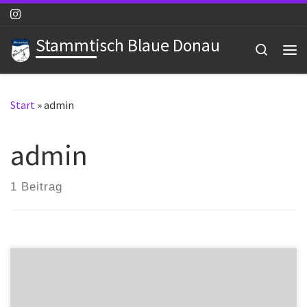
Zum Inhalt springen
Stammtisch Blaue Donau
Search
Me
Start
»
admin
admin
1 Beitrag